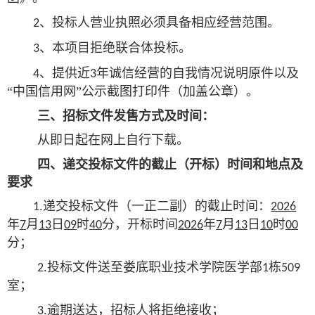
、投标人营业执照必须具备相应经营范围。
2
、本项目拒绝联合体投标。
3
、提供近
年诚信经营的自我情况说明原件以及
4
3
“中国信用网”公示截图打印件（加盖公章）。
三
、
招标
文件发售
方式及
时间
：
从即日起在网上自行下载。
四
、递交投标文件的截止（开标）时间和地点及
要求
递交投标文件（一正二副）的
截止
时间：
1.
2026
年
月
日
时
分
，开标时间
年
月
日
时
7
13
09
40
2026
7
13
10
00
分；
投标文件送至娄底职业技术学院医学部
栋
2
.
1
509
室；
逾期送达，招标人将拒绝接收；
3
.