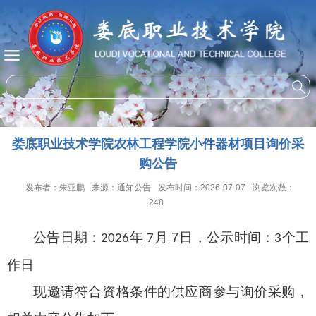
娄底职业技术学院农林工程学院小件器材项目询价采
购公告
发布者：朱亚鹏
来源：通知公告
发布时间：2026-07-07
浏览次数：
248
公告日期：
年
月
7
日，公示时间：
个工
202
6
7
3
作日
现
邀
请符合资格条件的供应商参与询价采购，