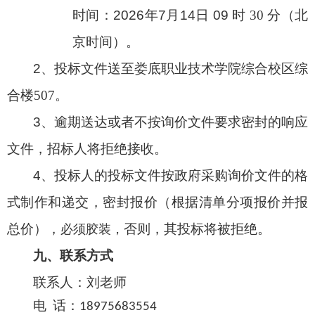
时间：
202
6年7月14日 09
时
30
分（北
京时间）。
2
、投标文件送至娄底职业技术学院综合校区综
合楼
507。
3
、逾期送达或者不按询价文件要求密封的响应
文件，招标人将拒绝接收。
4
、投标人的投标文件按政府采购询价文件的格
式制作和递交，密封报价（根据清单分项报价并报
总价），
否则，其投标将被拒绝。
必须胶装
，
九
、联系方式
联系人：
刘老师
电
话：
18975683554