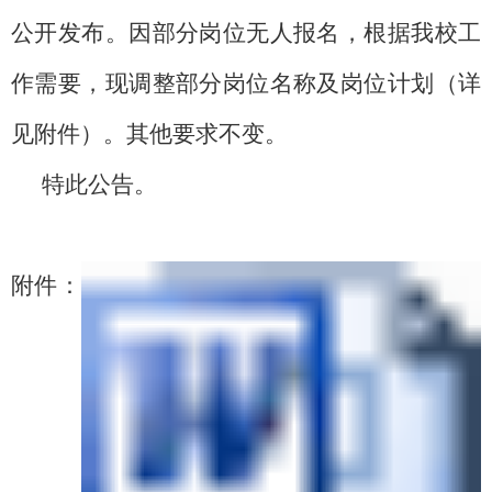
公开发布。
因部分岗位无人报名，
根据
我校
工
作需要
，
现
调整
部分岗位
名称及岗位计划（
详
见附件
）
。其他要求
不变
。
特此公告。
附件
：