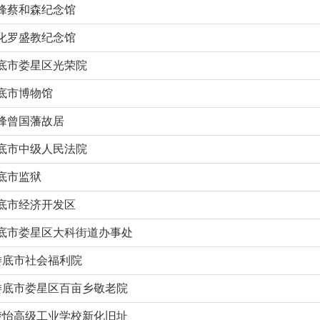
峰蔡和森纪念馆
化罗盛教纪念馆
底市娄星区光荣院
底市博物馆
峰曾国藩故居
底市中级人民法院
底市监狱
底市经济开发区
底市娄星区大科街道办事处
娄底市社会福利院
娄底市娄星区百亩乡敬老院
楚怡高级工业学校新化旧址