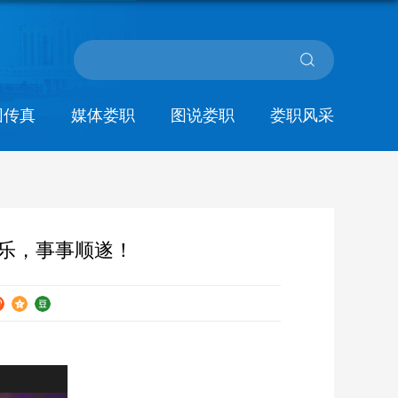
园传真
媒体娄职
图说娄职
娄职风采
快乐，事事顺遂！