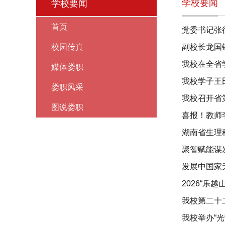
学校要闻
学校要闻
首页
党委书记张
校园传真
副校长龙国
我校在全省
媒体娄职
我校学子王
娄职风采
我校召开省
图说娄职
喜报！教师
湖南省生理
聚智赋能谋
发展中国家
2026“乐
我校第二十
我校举办“光