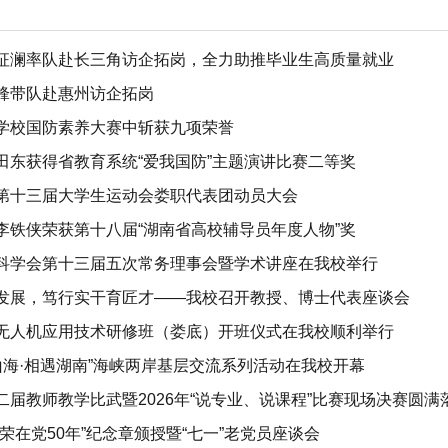
征澜率队赴长三角访企拓岗，全力助推毕业生高质量就业
锋带队赴惠州访企拓岗
学校国防素养大赛中斩获九项荣誉
田东获得省教育系统“爱我国防”主题演讲比赛二等奖
第十三届大学生运动会娄职代表团动员大会
李铁侠荣获第十八届“湖南省高校辅导员年度人物”奖
科学会第十三届五次常务理事会暨学术讲座在我校举行
发展，笃行实干育匠才——我校召开教授、博士代表座谈会
无人机应用技术研修班（娄底）开班仪式在我校顺利举行
越山海·相遇湖南”海峡两岸基层交流系列活动在我校开幕
二届教师教学比武暨2026年“说专业、说课程”比赛现场决赛圆满
荣在党50年”纪念章颁授暨“七一”老党员座谈会