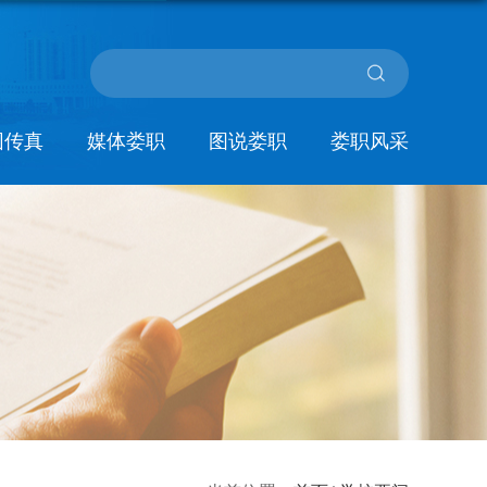
园传真
媒体娄职
图说娄职
娄职风采