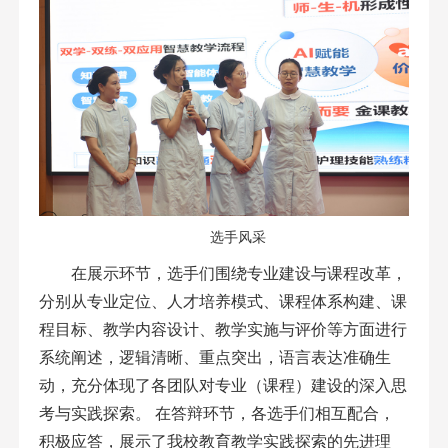
选手风采
在展示环节，选手们围绕专业建设与课程改革，
分别从专业定位、人才培养模式、课程体系构建、课
程目标、教学内容设计、教学实施与评价等方面进行
系统阐述，逻辑清晰、重点突出，语言表达准确生
动，充分体现了各团队对专业（课程）建设的深入思
考与实践探索。 在答辩环节，各选手们相互配合，
积极应答，展示了我校教育教学实践探索的先进理