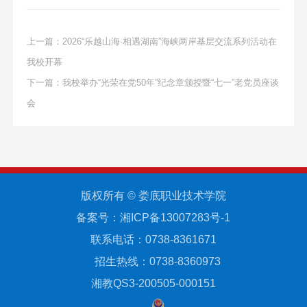
上一篇：
2026“乐越山海·相遇湖南”海峡两岸基层交流系列活动在
我校开幕
下一篇：
我校举办“光荣在党50年”纪念章颁授暨“七一”老党员座谈
会
版权所有 © 娄底职业技术学院
备案号：湘ICP备13007283号-1
联系电话：0738-8361671
招生热线：0738-8360973
湘教QS3-200505-000151