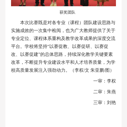
获奖团队
本次比赛既是对各专业（课程）团队建设思路与
实施成效的一次集中检阅，也为广大教师提供了关于
专业定位、课程体系重构及教学改革成果的深度交流
平台。学校将坚持“以赛促教、以赛促研、以赛促
改、以赛促建”的总体思路，持续深化教学关键要素
改革，不断提升专业建设水平和人才培养质量，为学
校高质量发展注入强劲动力。（李权/文 朱亚鹏/图）
一审：李权
二审：朱燕
三审：刘艳