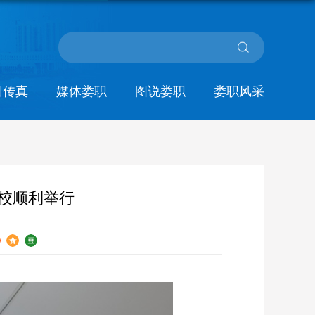
园传真
媒体娄职
图说娄职
娄职风采
校顺利举行