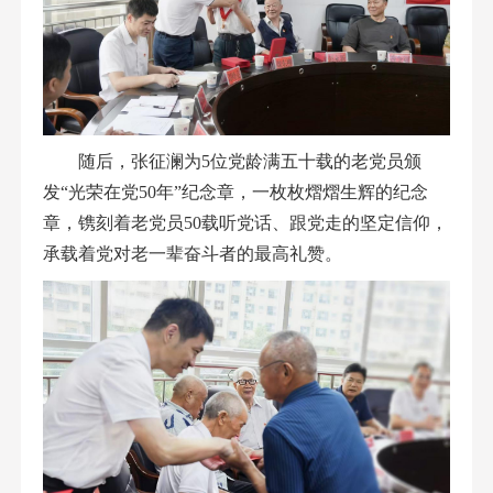
随后，张征澜为5位党龄满五十载的老党员颁
发“光荣在党50年”纪念章，一枚枚熠熠生辉的纪念
章，镌刻着老党员50载听党话、跟党走的坚定信仰，
承载着党对老一辈奋斗者的最高礼赞。