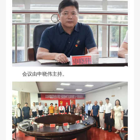
会议由申晓伟主持。