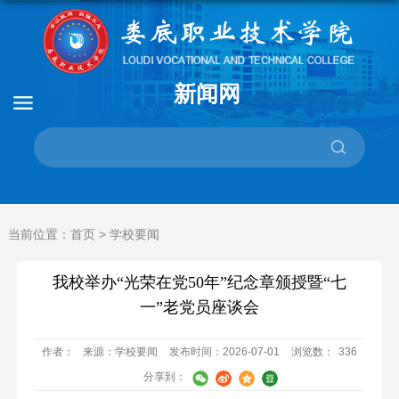
新闻网
当前位置：
首页
>
学校要闻
我校举办“光荣在党50年”纪念章颁授暨“七
一”老党员座谈会
作者：
来源：学校要闻
发布时间：2026-07-01
浏览数：
336
分享到：