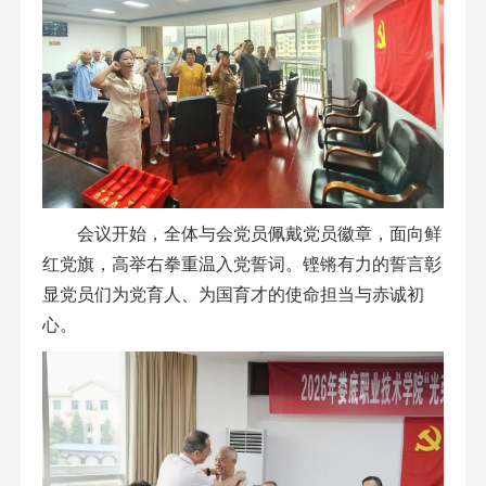
会议开始，全体与会党员佩戴党员徽章，面向鲜
红党旗，高举右拳重温入党誓词。铿锵有力的誓言彰
显党员们为党育人、为国育才的使命担当与赤诚初
心。