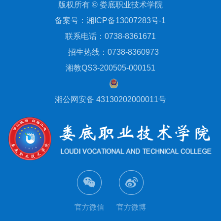
版权所有 © 娄底职业技术学院
备案号：湘ICP备13007283号-1
联系电话：0738-8361671
招生热线：0738-8360973
湘教QS3-200505-000151
湘公网安备 43130202000011号
官方微信
官方微博