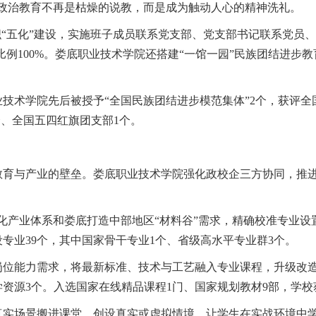
想政治教育不再是枯燥的说教，而是成为触动人心的精神洗礼。
织“五化”建设，实施班子成员联系党支部、党支部书记联系党员
比例100%。娄底职业技术学院还搭建“一馆一园”民族团结进
技术学院先后被授予“全国民族团结进步模范集体”2个，获评全
个、全国五四红旗团支部1个。
育与产业的壁垒。娄底职业技术学院强化政校企三方协同，推进
现代化产业体系和娄底打造中部地区“材料谷”需求，精确校准专业
专业39个，其中国家骨干专业1个、省级高水平专业群3个。
岗位能力需求，将最新标准、技术与工艺融入专业课程，升级改
学资源3个。入选国家在线精品课程1门、国家规划教材9部，学
真实场景搬进课堂，创设真实或虚拟情境，让学生在实战环境中