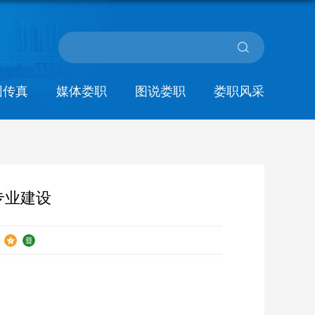
园传真
媒体娄职
图说娄职
娄职风采
专业建设