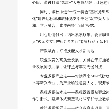
心田。通过打造“党建+”大思政品牌，让思
同时，该校推进“一院一特色”基层党组
化”建设达标率和教师党支部书记“双带头人”
和、学习融合、素质融铸“五融”模式。
用心用情付出，结出累累硕果。娄底职业
人”教师党支部书记“强国行”专项行动团队1
产教融合，打造技能人才新高地
职业教育的高质量发展，关键在于打通教
业发展同频共振，让课堂与车间无缝对接。
专业紧跟产业走——对接湖南“4×4”
术等新兴专业，为产业输送急需人才。现开设
课程紧跟技术走——课程设置紧贴职业
作手册式、融媒体式新型教材57部和专业教
教法紧跟场景走——把企业真实项目、