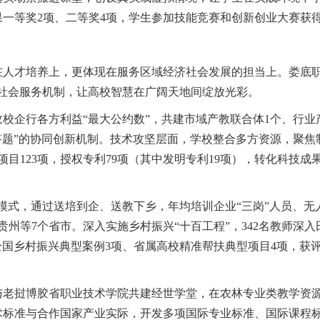
一等奖2项、二等奖4项，学生参加技能竞赛和创新创业大赛获得国
在人才培养上，更体现在服务区域经济社会发展的担当上。娄底职
社会服务机制，让高校智慧在广阔天地间绽放光彩。
校企行各方利益“最大公约数”，共建市域产教联合体1个、行业
答题”的协同创新机制。技术攻坚层面，学校整合多方资源，聚
项目123项，授权专利79项（其中发明专利19项），转化科技成
训模式，通过送培到企、送教下乡，年均培训企业“三岗”人员、
州等7个省市。深入实施乡村振兴“十百工程”，342名教师深入田
选全国乡村振兴典型案例3项、省属高校精准帮扶典型项目4项，获
与老挝博胶省职业技术学院共建经世学堂，在农林专业类教学资
术标准与合作国家产业实际，开发多项国际专业标准、国际课程