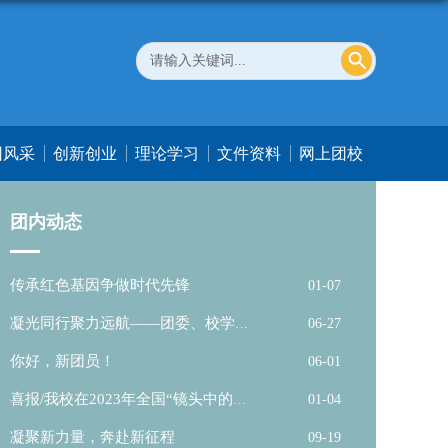
团风采
创新创业
理论学习
文件资料
网上团校
团内动态
传承红色基因争做时代先锋
01-07
凝光同行聚力远航——团委、校学生
06-27
会期末总结...
你好，新团员！
06-01
喜报/我校在2023年全国“镜头中的三
01-04
下乡”...
凝聚新力量，奔赴新征程
09-19