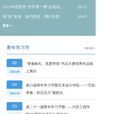
2023年娄底市”开学第一课“反电信诈
09-15
骗知识...
满“新”欢喜，如约而至，我们在娄职
09-05
迎你！
更多++
青年学习节
MORE+
08
“青春献礼，笔墨寄情”书法大赛优秀作品线
上展出
2026-06
04
第21届青年学习节暨艺术设计学院——“艺韵
青春，影记活力”摄影比...
2026-06
03
第二十一届青年学习节暨——汽车工程学