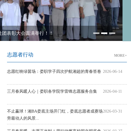
社团表彰大会圆满举行！！
志愿者行动
MORE+
​志愿红映绿茵场：娄职学子四次护航湘超的青春答卷
2026-06-14
三月春风暖人心｜娄职各学院学雷锋志愿服务合集
2026-04-11
不止赢球！湘BA娄底主场开门红，娄底志愿者成赛场
2026-03-31
旁最动人的风景...