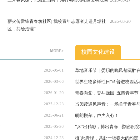
三月春风暖，志愿正当时！用行动擦亮校园文明底色
2026-03-27
薪火传雷锋青春筑社区| 我校青年志愿者走进月塘社
2026-03-20
区，共绘治理“...
MORE+
校园文化建设
2026-05-01
草地音乐节｜娄职的晚风都沉醉
2026-03-06
世界生物多样性日”科普进校园活
2026-01-20
青春向党，奋斗强国| 五四青年
2025-12-23
当阅读遇见声音：一场关于青春
2025-06-21
朗朗悦尔，声声入心！
2025-05-30
示
“乒”出精彩，搏出青春 | 娄底职
2024-12-23
植”此青绿，共赴一场春天的约定