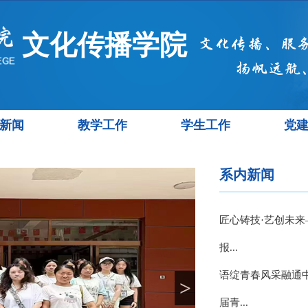
文化传播学院
新闻
教学工作
学生工作
党
系内新闻
匠心铸技·艺创未来
报...
语绽青春风采融通
>
届青...