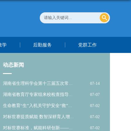
教学
后勤服务
党群工作
动态新闻
湖南省生理科学会第十三届五次常务
07-14
理事会暨...
湖南省教育厅专家组来校检查指导医
07-07
学部实验...
生命教育“生”入机关守护安全“救”在
07-02
身边...
对标世赛提质赋能 数智深耕育人增效
07-02
——中国...
对标世赛标准，赋能科研创新——护
07-02