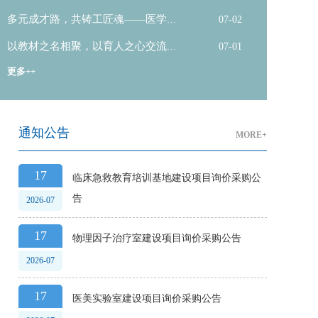
理学院联合...
多元成才路，共铸工匠魂——医学院
07-02
藏红花团队...
以教材之名相聚，以育人之心交流
07-01
——医学部教...
更多++
通知公告
MORE+
17
临床急救教育培训基地建设项目询价采购公
告
2026-07
17
物理因子治疗室建设项目询价采购公告
2026-07
17
医美实验室建设项目询价采购公告