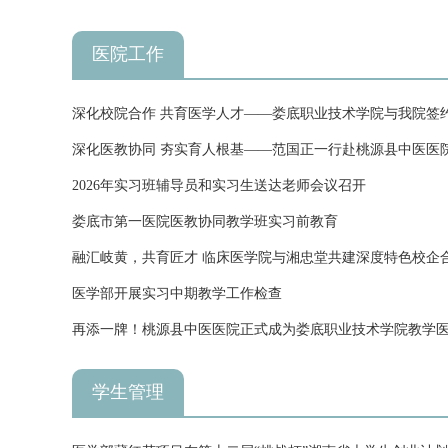
医院工作
深化校院合作 共育医学人才——娄底职业技术学院与我院签
深化医教协同 夯实育人根基——范国正一行赴桃源县中医医院开展
医...
2026年实习班辅导员和实习生送达老师会议召开
娄底市第一医院医教协同教学班实习前教育
融汇岐黄，共育匠才 临床医学院与湘忠堂共建深度特色校企
医学部开展实习中期教学工作检查
再添一牌！桃源县中医医院正式成为娄底职业技术学院教学
学生管理