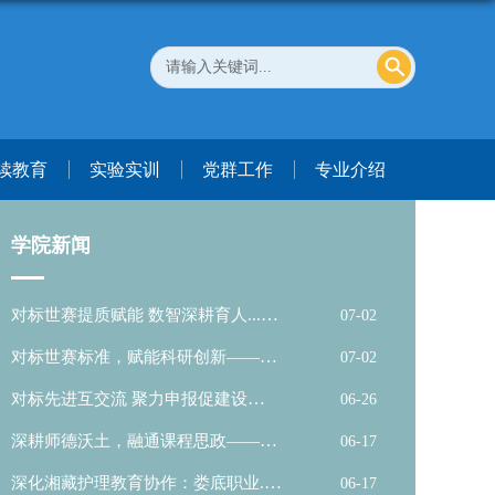
续教育
实验实训
党群工作
专业介绍
学院新闻
对标世赛提质赋能 数智深耕育人...
07-02
2026-07-02
对标世赛标准，赋能科研创新——
07-02
2026-07-02
护...
对标先进互交流 聚力申报促建设
06-26
2026-06-26
深耕师德沃土，融通课程思政——
06-17
2026-06-17
湖...
深化湘藏护理教育协作：娄底职业...
06-17