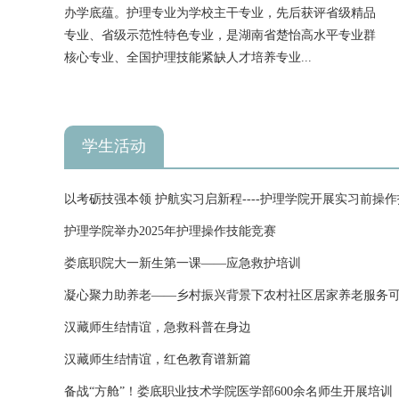
办学底蕴。护理专业为学校主干专业，先后获评省级精品
专业、省级示范性特色专业，是湖南省楚怡高水平专业群
核心专业、全国护理技能紧缺人才培养专业...
学生活动
以考砺技强本领 护航实习启新程----护理学院开展实习前操
护理学院举办2025年护理操作技能竞赛
娄底职院大一新生第一课——应急救护培训
凝心聚力助养老——乡村振兴背景下农村社区居家养老服务
究”团队开展养老实践调...
汉藏师生结情谊，急救科普在身边
汉藏师生结情谊，红色教育谱新篇
备战“方舱”！娄底职业技术学院医学部600余名师生开展培训