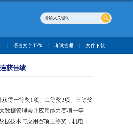
行
语言文字工作
考试管理
文件下载
中连获佳绩
计获得一等奖1项、二等奖2项、三等奖
暨大数据管理会计应用能力赛项一等
数据技术与应用赛项三等奖，机电工