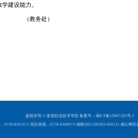
教学建设能力。
处）
版权所有 © 娄底职业技术学院 备案号：湘ICP备13007283号-1
738-8361671 招生热线：0738-8360973 湘教QS3-200505-000151 湘公网安备