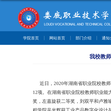
学院首页
网站首页
部门介绍
通知
我校教师
近日，
2020年湖南省职业院校
12项。在湖南省职业院校教师职业
奖，左嘉旋获二等奖，刘双平和卢雅
程学院吴光辉获工业产品数字化设计