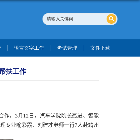
行
语言文字工作
考试管理
文件下载
帮扶工作
合作
。
3
月
12
日
，
汽车学院院长聂进、智能
管理专业喻彩霞、刘建才老师一行
7
人
赴靖州