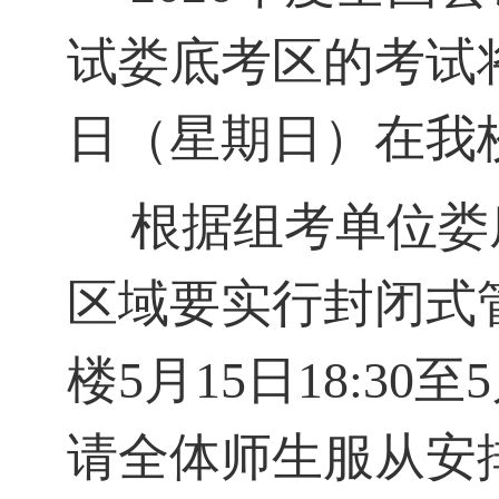
试
娄底考区的考试
日（星期日）
在我
根据组考
单位娄
区域要实行封闭式
楼
5
月
15
日
18
:3
0至
5
请全体师生服从安