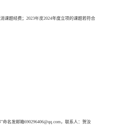
取消课题经费；
2023
年度
2024
年度
立项的课题若符合
。
”命名
发邮箱
690296406@qq.com
，联系人：
贺汝