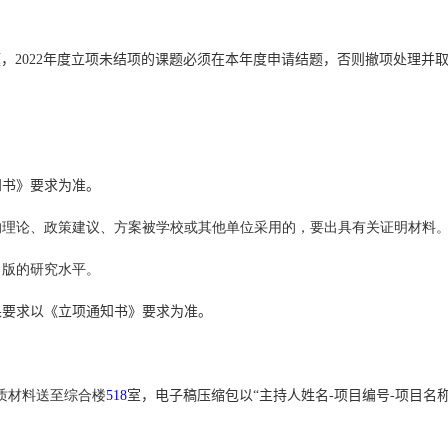
题，
2022
年度
立项
未结项的课题必须在本年度申请结题，否则撤项处理并
知书》要求为准。
的理论、政策建议、方案被学校或其他单位采用的，要出具有关证明材料
出版的研究水平。
果要求以《立项通知书》要求为准。
质材料送至综合楼
518
室，电子稿
压缩包以“主持人姓名
-
项目编号
-
项目名称