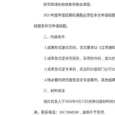
研究期满的校级教研教改课题。
2021
年度申请延期的课题必须在本次申请结
结题条件可申请结题。
二、结题条件
1.
成果形式是论文的，
论文要求以《立项通
2.
成果形式是研究报告、应用软件的，提出
3.
成果形式是专著的，应达到出版部门认可
4.
除必要的研究报告及论文成果外，
其他成
三、材料报送
项目负责人于
2026
年
6
月
15
日前将结题材料纸
来
，联系电话：
18173868580
，逾期不予受理。