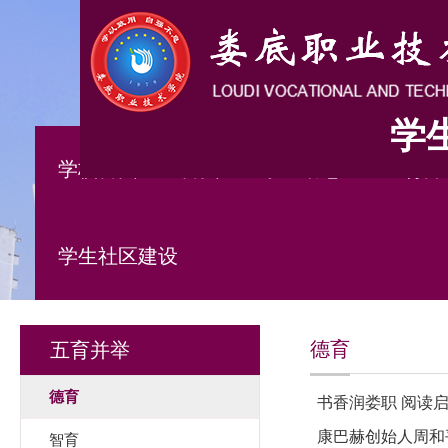
学
学校首页
首页
学工动态
五育并
学生社区建设
德育
五育并举
德育
书香润娄职 阅读
康巴赫创始人周和
智育