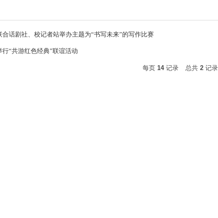
联合话剧社、校记者站举办主题为“书写未来”的写作比赛
举行“共游红色经典”联谊活动
每页
14
记录
总共
2
记